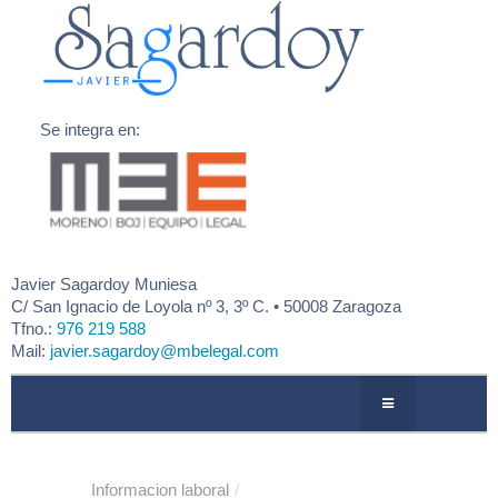
Se integra en:
Javier Sagardoy Muniesa
C/
San Ignacio de Loyola nº 3, 3º C. • 50008 Zaragoza
Tfno.:
976 219 588
Mail:
javier.sagardoy@mbelegal.com
QUIENES SOMOS
Informacion laboral
/