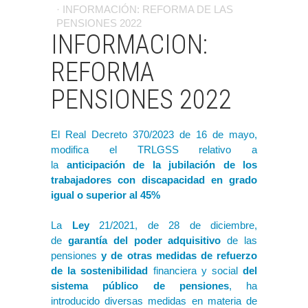
· INFORMACIÓN: REFORMA DE LAS
LEGISLACIÓN
PENSIONES 2022
INFORMACION:
BLOG ACTUALIDAD JURÍDICA
REFORMA
INFORMACION LABORAL
PENSIONES 2022
FORMULARIOS Y ENLACES
El
Real Decreto 370/2023 de 16 de mayo
,
LOGIN
modifica el TRLGSS relativo a
la
anticipación de la jubilación de los
trabajadores con discapacidad en grado
igual o superior al 45%
La
Ley
21/2021, de 28 de diciembre
,
de
garantía del poder adquisitivo
de las
pensiones
y de otras medidas de refuerzo
de la sostenibilidad
financiera y social
del
sistema público de pensiones
, ha
introducido diversas medidas en materia de